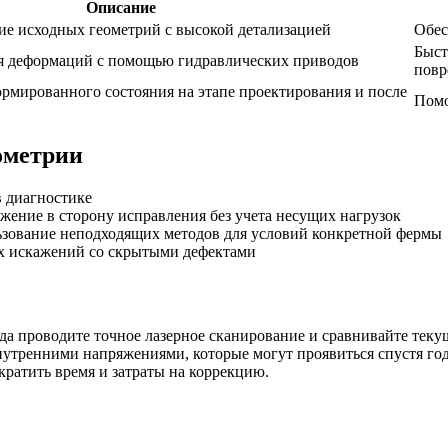
Описание
ие исходных геометрий с высокой детализацией
Обес
Быст
я деформаций с помощью гидравлических приводов
повр
рмированного состояния на этапе проектирования и после
Помо
ометрии
 диагностике
ение в сторону исправления без учета несущих нагрузок
зование неподходящих методов для условий конкретной фермы
х искажений со скрытыми дефектами
да проводите точное лазерное сканирование и сравнивайте теку
внутренними напряжениями, которые могут проявиться спустя го
ратить время и затраты на коррекцию.