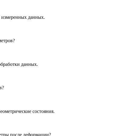
 измеренных данных.
метров?
обработки данных.
в?
еометрические состояния.
етры после деформации?