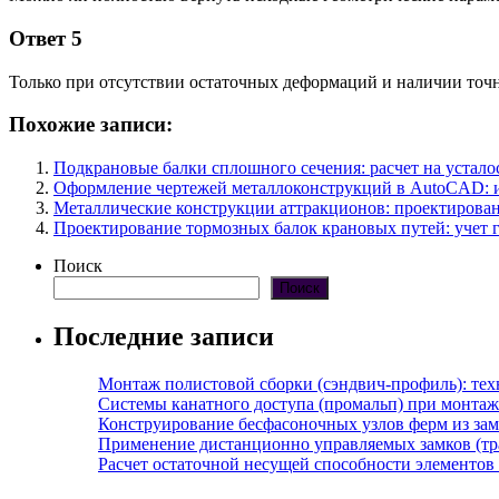
Ответ 5
Только при отсутствии остаточных деформаций и наличии точ
Похожие записи:
Подкрановые балки сплошного сечения: расчет на устало
Оформление чертежей металлоконструкций в AutoCAD: 
Металлические конструкции аттракционов: проектирован
Проектирование тормозных балок крановых путей: учет 
Поиск
Поиск
Последние записи
Монтаж полистовой сборки (сэндвич-профиль): те
Системы канатного доступа (промальп) при монта
Конструирование бесфасоночных узлов ферм из за
Применение дистанционно управляемых замков (тра
Расчет остаточной несущей способности элементов