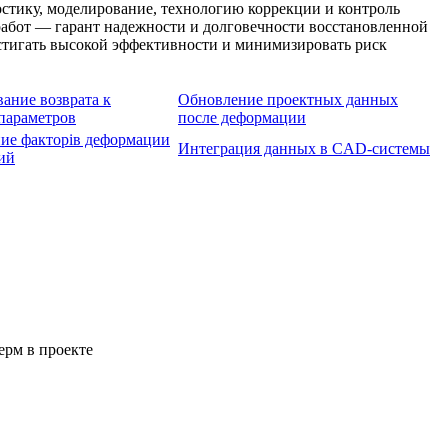
тику, моделирование, технологию коррекции и контроль
абот — гарант надежности и долговечности восстановленной
остигать высокой эффективности и минимизировать риск
ание возврата к
Обновление проектных данных
параметров
после деформации
ие факторів деформации
Интеграция данных в CAD-системы
ий