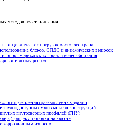
ных методов восстановления.
сть от циклических нагрузок мостового крана
использование блоков, СПДС и динамических выносок
ие опор американских горок и колес обозрения
горизонтальных рывков
хнология утепления промышленных зданий
же труднодоступных узлов металлоконструкций
мкнутых гнутосварных профилей (ГНУ)
верс) для расстроповки на высоте
 с коррозионным износом