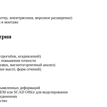
етер, землетрясения, морозное расширение)
а в монтаже
трии
 прогибов, искривлений)
я повышения точности
азвук, магнитогорчичный анализ)
ие высот, форм сечений)
 выявленных деформаций
EM или SCAD Office для моделирования
оединениях
ьство