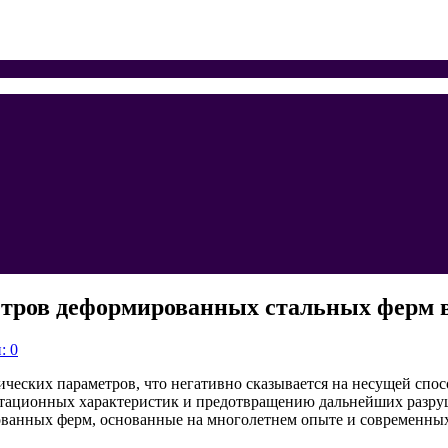
етров деформированных стальных ферм в
: 0
еских параметров, что негативно сказывается на несущей спос
атационных характеристик и предотвращению дальнейших разру
ованных ферм, основанные на многолетнем опыте и современны