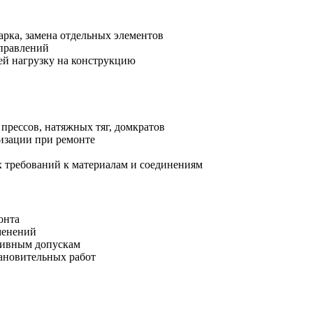
арка, замена отдельных элементов
правлений
й нагрузку на конструкцию
прессов, натяжных тяг, домкратов
изации при ремонте
х требований к материалам и соединениям
онта
менений
тивным допускам
ановительных работ