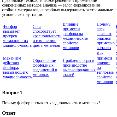
правильное технологическое решение и применение
современных методов анализа — залог формирования
стойких материалов, способных выдерживать экстремальные
условия эксплуатации.
Влияние
Почему
Фосфор
Сера
примесей
серу
вызывает
способствует
фосфора на
считают
прегрев
красноломкости
механические
опасной
металлов и их
и изменению
свойства
примесью
хладноломкость
цвета металлов
металлов
в сталях
Как
Механизм
примеси
Образование
Проблемы серы в
действия
влияют
фосфидных
производстве
фосфора,
на
соединений в
высокопроданных
вызывающего
тепловые
металлах
сталей
хладноломкость
свойства
металлов
Вопрос 1
Почему фосфор вызывает хладноломкость в металлах?
Ответ