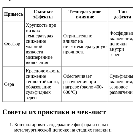
Главные
Температурное
Тип
Примесь
эффекты
влияние
дефекта
Хрупкость при
низких
Фосфидны
температурах,
Отрицательно
включения,
снижение
влияет на
Фосфор
цепочки
ударной
низкотемпературную
внутри
вязкости,
прочность
зерен
межзеренние
включения
Красноломкость,
снижение
Обеспечивает
Сульфидны
теплостойкости,
разрушения при
включения,
Сера
образование
нагреве (около 400-
зерновое
сульфидных
600°C)
размягчени
зерен
Советы из практики и чек-лист
Контролировать содержание фосфора и серы в
металлургической цепочке на стадиях плавки и