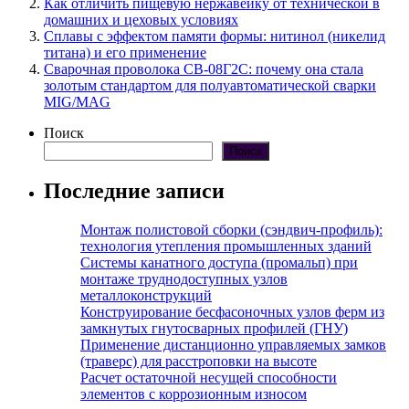
Как отличить пищевую нержавейку от технической в
домашних и цеховых условиях
Сплавы с эффектом памяти формы: нитинол (никелид
титана) и его применение
Сварочная проволока СВ-08Г2С: почему она стала
золотым стандартом для полуавтоматической сварки
MIG/MAG
Поиск
Поиск
Последние записи
Монтаж полистовой сборки (сэндвич-профиль):
технология утепления промышленных зданий
Системы канатного доступа (промальп) при
монтаже труднодоступных узлов
металлоконструкций
Конструирование бесфасоночных узлов ферм из
замкнутых гнутосварных профилей (ГНУ)
Применение дистанционно управляемых замков
(траверс) для расстроповки на высоте
Расчет остаточной несущей способности
элементов с коррозионным износом