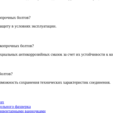
опрочных болтов?
ащиту в условиях эксплуатации.
окопрочных болтов?
циальных антикоррозийных смазок за счет их устойчивости к ко
болтов?
озможность сохранения технических характеристик соединения.
тах
дольного фахверка
 инвентарными ванночками