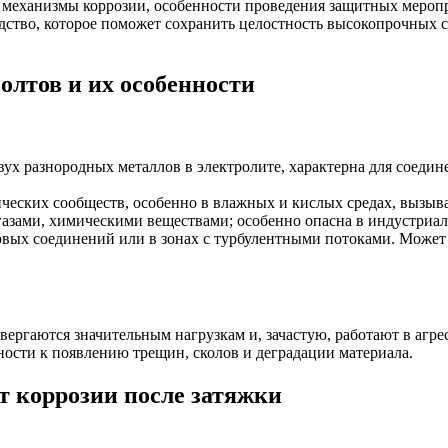
механизмы коррозии, особенности проведения защитных меропр
дство, которое поможет сохранить целостность высокопрочных 
лтов и их особенности
ух разнородных металлов в электролите, характерна для соеди
ческих сообществ, особенно в влажных и кислых средах, вызы
газами, химическими веществами; особенно опасна в индустриал
овых соединений или в зонах с турбулентными потоками. Может
ергаются значительным нагрузкам и, зачастую, работают в агре
ости к появлению трещин, сколов и деградации материала.
от коррозии после затяжки