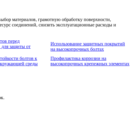
ыбор материалов, грамотную обработку поверхности,
есурс соединений, снизить эксплуатационные расходы и
тов перед
Использование защитных покрытий
 для защиты от
на высокопрочных болтах
тойкости болтов к
Профилактика коррозии на
окружающей среды
высокопрочных крепежных элементах
к.