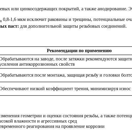
вых или цинкосодержащих покрытий, а также анодирование. Эт
0,8-1,6 мкм исключит раковины и трещины, потенциальные оча
m
ых паст:
для дополнительной защиты резьбовых соединений.
Рекомендации по применению
Обрабатываются на заводе, после затяжки рекомендуются защит
усиления антикоррозионных свойств
Обрабатываются после монтажа, защищая резьбу и головки болт
Обеспечивают низкий коэффициент трения, минимизируя износ
зменения геометрии и оценки состояния резьбы, а также потенц
ысокой влажности и агрессивных сред
евременного реагирования на проявление коррозии