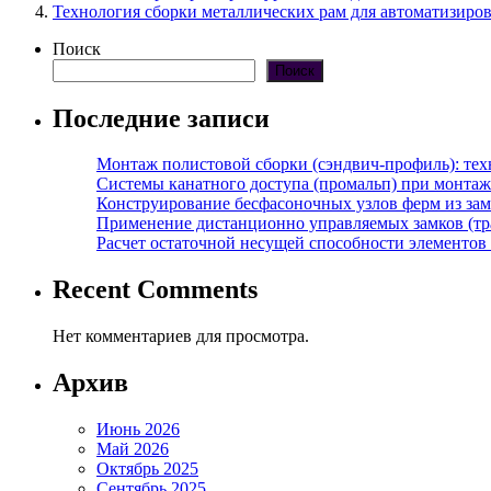
Технология сборки металлических рам для автоматизиро
Поиск
Поиск
Последние записи
Монтаж полистовой сборки (сэндвич-профиль): те
Системы канатного доступа (промальп) при монта
Конструирование бесфасоночных узлов ферм из за
Применение дистанционно управляемых замков (тра
Расчет остаточной несущей способности элементов
Recent Comments
Нет комментариев для просмотра.
Архив
Июнь 2026
Май 2026
Октябрь 2025
Сентябрь 2025