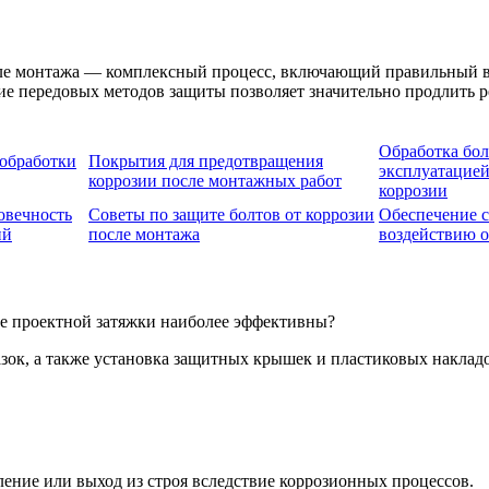
сле монтажа — комплексный процесс, включающий правильный в
е передовых методов защиты позволяет значительно продлить р
Обработка бол
обработки
Покрытия для предотвращения
эксплуатацией
коррозии после монтажных работ
коррозии
овечность
Советы по защите болтов от коррозии
Обеспечение с
ий
после монтажа
воздействию 
е проектной затяжки наиболее эффективны?
ок, а также установка защитных крышек и пластиковых накладо
ление или выход из строя вследствие коррозионных процессов.