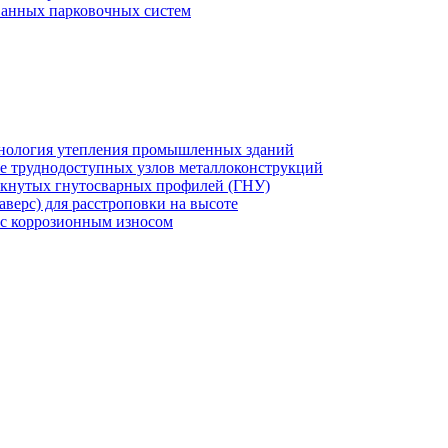
ванных парковочных систем
хнология утепления промышленных зданий
же труднодоступных узлов металлоконструкций
мкнутых гнутосварных профилей (ГНУ)
верс) для расстроповки на высоте
 с коррозионным износом