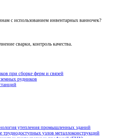
инам с использованием инвентарных ванночек?
нение сварки, контроль качества.
ов при сборке ферм и связей
дземных рудников
станций
хнология утепления промышленных зданий
же труднодоступных узлов металлоконструкций