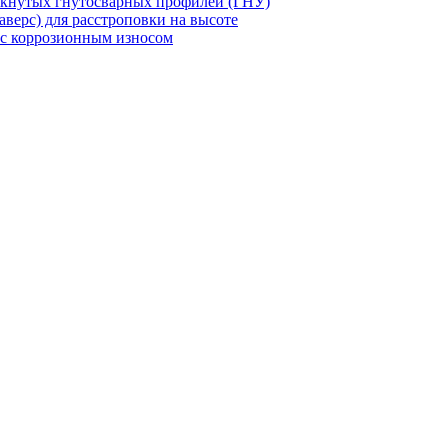
мкнутых гнутосварных профилей (ГНУ)
верс) для расстроповки на высоте
 с коррозионным износом