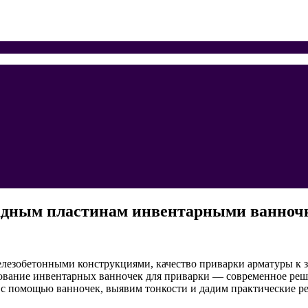
ладным пластинам инвентарными ванноч
елезобетонными конструкциями, качество приварки арматуры к
зование инвентарных ванночек для приварки — современное реш
 с помощью ванночек, выявим тонкости и дадим практические р