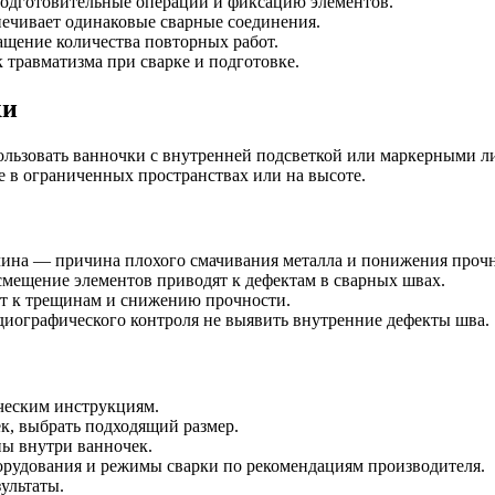
подготовительные операции и фиксацию элементов.
печивает одинаковые сварные соединения.
ращение количества повторных работ.
 травматизма при сварке и подготовке.
ки
ользовать ванночки с внутренней подсветкой или маркерными л
е в ограниченных пространствах или на высоте.
вчина — причина плохого смачивания металла и понижения проч
 смещение элементов приводят к дефектам в сварных швах.
дет к трещинам и снижению прочности.
радиографического контроля не выявить внутренние дефекты шва.
ческим инструкциям.
к, выбрать подходящий размер.
ны внутри ванночек.
орудования и режимы сварки по рекомендациям производителя.
ультаты.