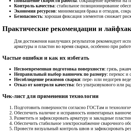
Повышение скорости работы
: сокращение времени на 
Контроль качества
: стабильное позиционирование обес
Экономия ресурсов
: минимизация брака и отходов, сок
Безопасность
: хорошая фиксация элементов снижает риск
Практические рекомендации и лайфха
Для достижения наилучших результатов рекомендует исп
арматуры и пластин во время сварки, особенно при работ
Частые ошибки и как их избегать
Несвоевременная подготовка поверхности
: грязь, ржа
Неправильный выбор ванночек по размеру
: перекос и
Несоблюдение режимов сварки
: пере- или недогрев ве
Отказ от контроля качества
: без ультразвукового или 
Чек-лист для применения технологии
Подготовить поверхности согласно ГОСТам и технологи
Обеспечить наличие и исправность инвентарных ванноче
Разметить и зафиксировать арматуру и закладные пласти
Обеспечить стабильное электроснабжение сварочного об
Провести визуальный контроль швов и зафиксировать рез