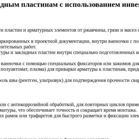
адным пластинам с использованием инв
ти пластин и арматурных элементов от ржавчины, грязи и масе
маркированных в проектной документации, внутри ванночки с п
нительных работ.
атуры и закладных пластин внутри специально подготовленных 
и ванночки с помощью специальных фиксаторов или зажимов для
полуавтомат, плазма) для приварки арматуры к пластинам, при
ль шва (рентген, ультразвук) для подтверждения прочности сва
али с антикоррозийной обработкой, для повторных циклов прим
рматуры, что обеспечивает точность и сокращает время монтажа.
их рамок или трафаретов для быстрого разметки и фиксации эле