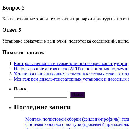
Вопрос 5
Какие основные этапы технологии приварки арматуры к пласт
Ответ 5
Установка арматуры в ванночки, подготовка соединений, выпол
Похожие записи:
Контроль точности и геометрии при сборке конструкций
Использование автовышек (АГП) и ножничных подъемник
Установка направляющих рельсов в клетевых стволах по
Монтаж рам дизель-генераторных установок и насосных 
Поиск
Поиск
Последние записи
Монтаж полистовой сборки (сэндвич-профиль): те
Системы канатного доступа (промальп) при монта