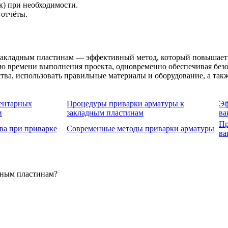
к) при необходимости.
 отчёты.
акладным пластинам — эффективный метод, который повышает т
ю времени выполнения проекта, одновременно обеспечивая безо
ства, использовать правильные материалы и оборудование, а та
ентарных
Процедуры приварки арматуры к
Эф
и
закладным пластинам
ва
Пр
ва при приварке
Современные методы приварки арматуры
ва
дным пластинам?