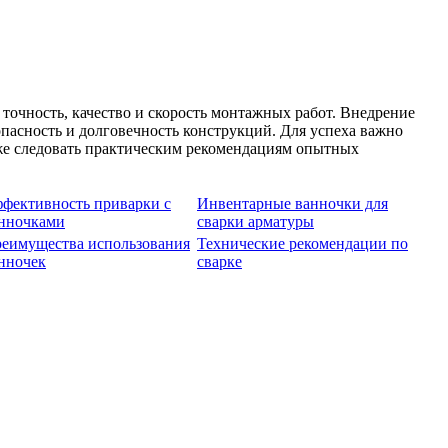
очность, качество и скорость монтажных работ. Внедрение
пасность и долговечность конструкций. Для успеха важно
кже следовать практическим рекомендациям опытных
фективность приварки с
Инвентарные ванночки для
нночками
сварки арматуры
еимущества использования
Технические рекомендации по
нночек
сварке