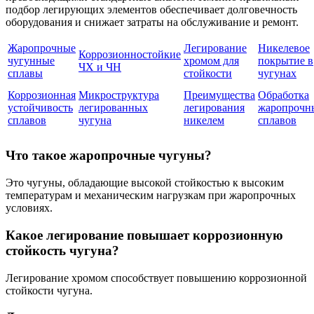
подбор легирующих элементов обеспечивает долговечность
оборудования и снижает затраты на обслуживание и ремонт.
Жаропрочные
Легирование
Никелевое
Коррозионностойкие
чугунные
хромом для
покрытие в
ЧХ и ЧН
сплавы
стойкости
чугунах
Коррозионная
Микроструктура
Преимущества
Обработка
устойчивость
легированных
легирования
жаропрочн
сплавов
чугуна
никелем
сплавов
Что такое жаропрочные чугуны?
Это чугуны, обладающие высокой стойкостью к высоким
температурам и механическим нагрузкам при жаропрочных
условиях.
Какое легирование повышает коррозионную
стойкость чугуна?
Легирование хромом способствует повышению коррозионной
стойкости чугуна.