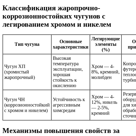
Классификация жаропрочно-
коррозионностойких чугунов с
легированием хромом и никелем
Легирующие
Основные
О
Тип чугуна
элементы
характеристики
при
(%)
Высокая
температура
Копр
Чугун ХП
Хром — 4-
эксплуатации,
футер
(хромистый
8%, кремний,
хорошая
тепло
жаропрочный)
молибден
стойкость к
турби
окислению
Резер
Хром — 4-
Чугун ЧН
Устойчивость к
обору
12%, никель
(коррозионностойкий
агрессивным
для х
— 2-5%,
с хромом и никелем)
химсредам
обраб
кремний
сточн
Механизмы повышения свойств за