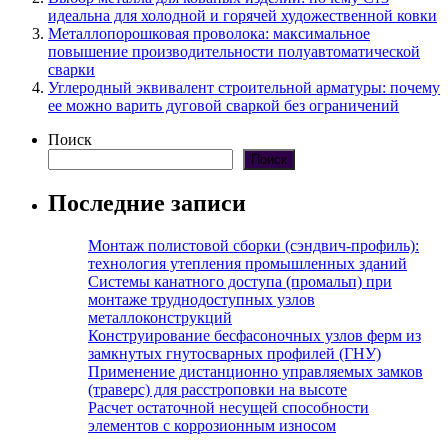
идеальна для холодной и горячей художественной ковки
Металлопорошковая проволока: максимальное
повышение производительности полуавтоматической
сварки
Углеродный эквивалент строительной арматуры: почему
ее можно варить дуговой сваркой без ограничений
Поиск
Поиск
Последние записи
Монтаж полистовой сборки (сэндвич-профиль):
технология утепления промышленных зданий
Системы канатного доступа (промальп) при
монтаже труднодоступных узлов
металлоконструкций
Конструирование бесфасоночных узлов ферм из
замкнутых гнутосварных профилей (ГНУ)
Применение дистанционно управляемых замков
(траверс) для расстроповки на высоте
Расчет остаточной несущей способности
элементов с коррозионным износом