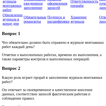
журнала
Ответственность
ежедневное
оформления
точ
монтажных
прораба
заполнение
записей
дан
работ
Обновление
Обязательные
Подписи и
Хранение
Отв
журнала в
реквизиты
расшифровки
журнала
лиц
конце дня
Вопрос 1
Что обязательно должно быть отражено в журнале монтажных
работ каждый день?
Отметки о выполненных работах, времени их выполнения, а
также параметры контроля и выполненных операций.
Вопрос 2
Какую роль играет прораб в заполнении журнала монтажных
работ?
Он отвечает за своевременное и качественное внесение
данных, соответствие записей фактическим работам и
соблюдение правил.