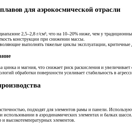
лавов для аэрокосмической отрасли
иапазоне 2,5–2,8 г/см³, что на 10–20% ниже, чем у традиционн
сткость конструкции при снижении массы.
озволяющие выполнять тяжелые циклы эксплуатации, критичные 
ание
цинка и магния, что снижает риск раскисления и увеличивает 
огий обработки поверхности усиливает стабильность в агресси
производства
стичностью, подходят для элементов рамы и панели. Используют
ри использовании в аэродинамических элементах и балках шасси
р и высокотемпературных элементов.