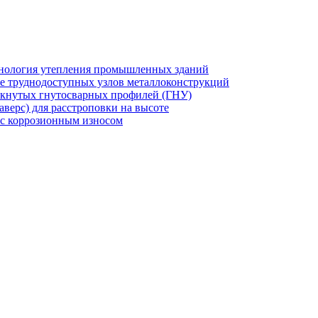
хнология утепления промышленных зданий
же труднодоступных узлов металлоконструкций
мкнутых гнутосварных профилей (ГНУ)
верс) для расстроповки на высоте
 с коррозионным износом