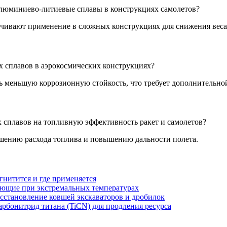
алюминиево-литиевые сплавы в конструкциях самолетов?
ечивают применение в сложных конструкциях для снижения веса
 сплавов в аэрокосмических конструкциях?
ь меньшую коррозионную стойкость, что требует дополнительно
 сплавов на топливную эффективность ракет и самолетов?
ьшению расхода топлива и повышению дальности полета.
гнитится и где применяется
ающие при экстремальных температурах
осстановление ковшей экскаваторов и дробилок
арбонитрид титана (TiCN) для продления ресурса