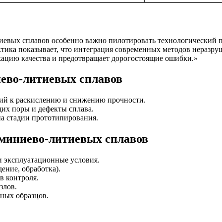
иевых сплавов особенно важно пилотировать технологический п
ктика показывает, что интеграция современных методов неразр
кацию качества и предотвращает дорогостоящие ошибки.»
ево-литиевых сплавов
щий к раскислению и снижению прочности.
их поры и дефекты сплава.
на стадии прототипирования.
юминиево-литиевых сплавов
и эксплуатационные условия.
ение, обработка).
в контроля.
злов.
ных образцов.