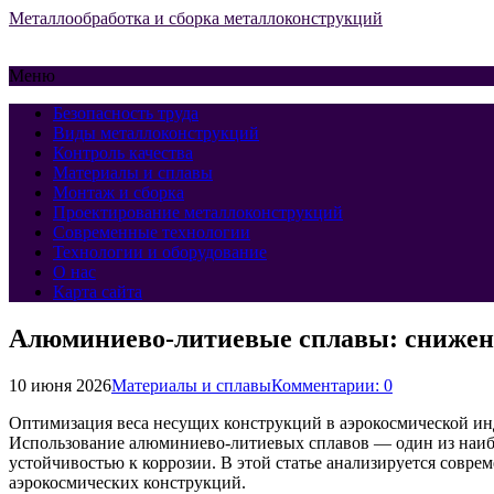
Металлообработка и сборка металлоконструкций
Меню
Безопасность труда
Виды металлоконструкций
Контроль качества
Материалы и сплавы
Монтаж и сборка
Проектирование металлоконструкций
Современные технологии
Технологии и оборудование
О нас
Карта сайта
Алюминиево-литиевые сплавы: снижени
10 июня 2026
Материалы и сплавы
Комментарии: 0
Оптимизация веса несущих конструкций в аэрокосмической ин
Использование алюминиево-литиевых сплавов — один из наибо
устойчивостью к коррозии. В этой статье анализируется совр
аэрокосмических конструкций.