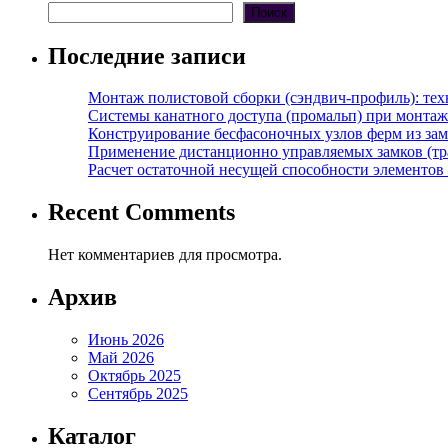
Поиск
Последние записи
Монтаж полистовой сборки (сэндвич-профиль): те
Системы канатного доступа (промальп) при монта
Конструирование бесфасоночных узлов ферм из за
Применение дистанционно управляемых замков (тра
Расчет остаточной несущей способности элементов
Recent Comments
Нет комментариев для просмотра.
Архив
Июнь 2026
Май 2026
Октябрь 2025
Сентябрь 2025
Каталог