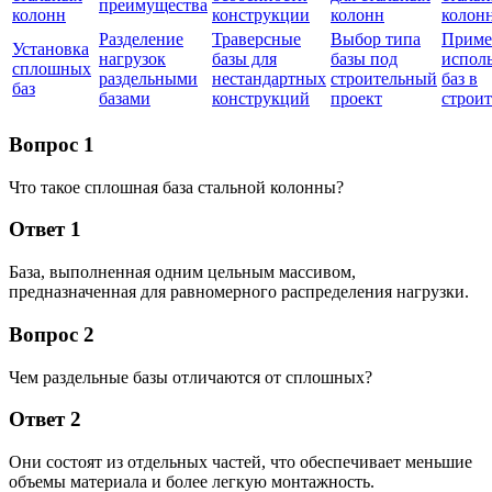
преимущества
колонн
конструкции
колонн
колон
Разделение
Траверсные
Выбор типа
Прим
Установка
нагрузок
базы для
базы под
испол
сплошных
раздельными
нестандартных
строительный
баз в
баз
базами
конструкций
проект
строит
Вопрос 1
Что такое сплошная база стальной колонны?
Ответ 1
База, выполненная одним цельным массивом,
предназначенная для равномерного распределения нагрузки.
Вопрос 2
Чем раздельные базы отличаются от сплошных?
Ответ 2
Они состоят из отдельных частей, что обеспечивает меньшие
объемы материала и более легкую монтажность.