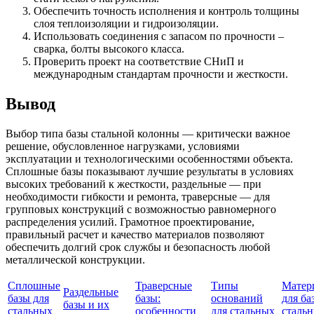
Обеспечить точность исполнения и контроль толщины
слоя теплоизоляции и гидроизоляции.
Использовать соединения с запасом по прочности –
сварка, болты высокого класса.
Проверить проект на соответствие СНиП и
международным стандартам прочности и жесткости.
Вывод
Выбор типа базы стальной колонны — критически важное
решение, обусловленное нагрузками, условиями
эксплуатации и технологическими особенностями объекта.
Сплошные базы показывают лучшие результаты в условиях
высоких требований к жесткости, раздельные — при
необходимости гибкости и ремонта, траверсные — для
групповых конструкций с возможностью равномерного
распределения усилий. Грамотное проектирование,
правильный расчет и качество материалов позволяют
обеспечить долгий срок службы и безопасность любой
металлической конструкции.
Сплошные
Траверсные
Типы
Матер
Раздельные
базы для
базы:
оснований
для ба
базы и их
стальных
особенности
для стальных
сталь