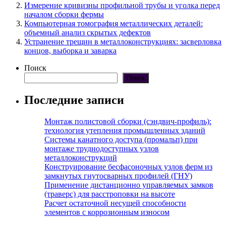
Измерение кривизны профильной трубы и уголка перед
началом сборки фермы
Компьютерная томография металлических деталей:
объемный анализ скрытых дефектов
Устранение трещин в металлоконструкциях: засверловка
концов, выборка и заварка
Поиск
Поиск
Последние записи
Монтаж полистовой сборки (сэндвич-профиль):
технология утепления промышленных зданий
Системы канатного доступа (промальп) при
монтаже труднодоступных узлов
металлоконструкций
Конструирование бесфасоночных узлов ферм из
замкнутых гнутосварных профилей (ГНУ)
Применение дистанционно управляемых замков
(траверс) для расстроповки на высоте
Расчет остаточной несущей способности
элементов с коррозионным износом