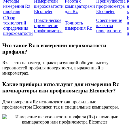
Методы
Измерители
Работа с
Преимущества
К
измерения Rz
шероховатости
компараторами
профилометра
н
профиля
Elcometer
для Rz
Elcometer
к
Обзор
Практическое
Обеспечение
технологий
Точность
и
применение
качества
определения
измерения Rz
в
профилометра
поверхности
шероховатости
п
Что такое Rz в измерении шероховатости
профиля?
Rz — это параметр, характеризующий общую высоту
неровностей профиля поверхности, выраженный в
микрометрах.
Какие приборы используют для измерения Rz —
компараторы или профилометры Elcometer?
Для измерения Rz используют как профильные
профилометры Elcometer, так и специальные компараторы.