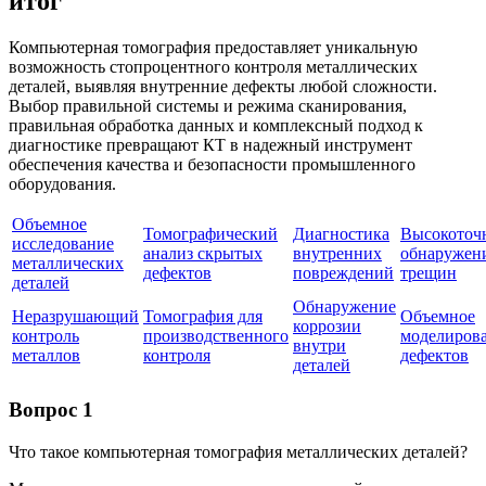
итог
Компьютерная томография предоставляет уникальную
возможность стопроцентного контроля металлических
деталей, выявляя внутренние дефекты любой сложности.
Выбор правильной системы и режима сканирования,
правильная обработка данных и комплексный подход к
диагностике превращают КТ в надежный инструмент
обеспечения качества и безопасности промышленного
оборудования.
Объемное
Томографический
Диагностика
Высокоточ
исследование
анализ скрытых
внутренних
обнаружен
металлических
дефектов
повреждений
трещин
деталей
Обнаружение
Неразрушающий
Томография для
Объемное
коррозии
контроль
производственного
моделиров
внутри
металлов
контроля
дефектов
деталей
Вопрос 1
Что такое компьютерная томография металлических деталей?