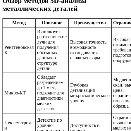
Обзор методов 3D-анализа
металлических деталей
Метод
Описание
Преимущества
Ограни
Использует
рентгеновские
Высокая
лучи для
Высокая точность,
стоимост
Рентгеновская
получения
возможность
требован
КТ
объемных
исследования
подгото
данных о
сложных форм
оборудо
структуре
детали
Обладает
Медлен
разрешением
Глубокая
скан, вы
до 1 мкм,
детализация
цена,
Микро-КТ
подходит для
микроскопического
огранич
диагностики
уровня
по разме
мелких
образца
дефектов
Огранич
Детектив по
Пеклеметрия
выявлен
уровню
Доступность и
и
малых и
пористости и
скорость