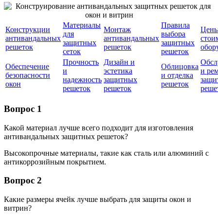
Материалы
Правила
Конструкции
Монтаж
Цены
для
выбора
антивандальных
антивандальных
стои
защитных
защитных
решеток
решеток
обор
сеток
решеток
Прочность
Дизайн и
Обсл
Обеспечение
Облицовка
и
эстетика
и ре
безопасности
и отделка
надежность
защитных
защи
окон
решеток
решеток
решеток
реше
Вопрос 1
Какой материал лучше всего подходит для изготовления
антивандальных защитных решеток?
Высокопрочные материалы, такие как сталь или алюминий с
антикоррозийным покрытием.
Вопрос 2
Какие размеры ячейк лучше выбрать для защиты окон и
витрин?