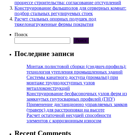
процессе строительства: согласование отступлений
Конструирование фальшполов для серверных комнат:
подбор стальных регулируемых стоек
Расчет стальных опорных подушек под
тяжелонагруженные фермы покрытия
Поиск
Поиск
Последние записи
Монтаж полистовой сборки (сэндвич-профиль):
технология утепления промышленных зданий
Системы канатного доступа (промальп) при
монтаже труднодоступных узлов
металлоконструкций
Конструирование бесфасоночных узлов ферм из
замкнутых гнутосварных профилей (ГНУ)
Применение дистанционно управляемых замков
(траверс) для расстроповки на высоте
Расчет остаточной несущей способности
элементов с коррозионным износом
Recent Comments