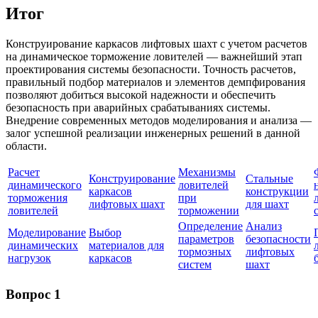
Итог
Конструирование каркасов лифтовых шахт с учетом расчетов
на динамическое торможение ловителей — важнейший этап
проектирования системы безопасности. Точность расчетов,
правильный подбор материалов и элементов демпфирования
позволяют добиться высокой надежности и обеспечить
безопасность при аварийных срабатываниях системы.
Внедрение современных методов моделирования и анализа —
залог успешной реализации инженерных решений в данной
области.
Расчет
Механизмы
Конструирование
Стальные
динамического
ловителей
каркасов
конструкции
торможения
при
лифтовых шахт
для шахт
ловителей
торможении
Определение
Анализ
Моделирование
Выбор
параметров
безопасности
динамических
материалов для
тормозных
лифтовых
нагрузок
каркасов
систем
шахт
Вопрос 1