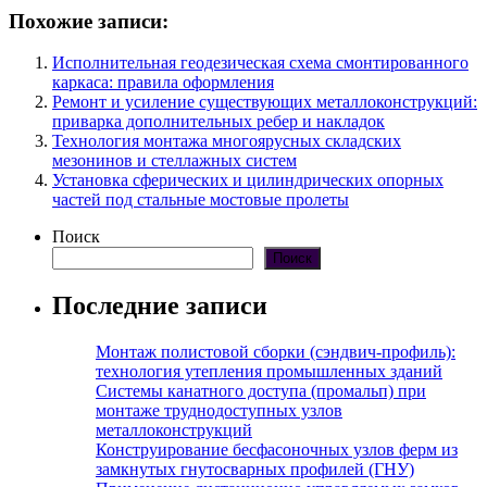
Похожие записи:
Исполнительная геодезическая схема смонтированного
каркаса: правила оформления
Ремонт и усиление существующих металлоконструкций:
приварка дополнительных ребер и накладок
Технология монтажа многоярусных складских
мезонинов и стеллажных систем
Установка сферических и цилиндрических опорных
частей под стальные мостовые пролеты
Поиск
Поиск
Последние записи
Монтаж полистовой сборки (сэндвич-профиль):
технология утепления промышленных зданий
Системы канатного доступа (промальп) при
монтаже труднодоступных узлов
металлоконструкций
Конструирование бесфасоночных узлов ферм из
замкнутых гнутосварных профилей (ГНУ)