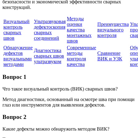
безопасности и экономической эффективности сварных
конструкций.
Методы
Визуальный
Ультразвуковая
оценки
Преимущества
Уль
контроль
дефектоскопия
качества
визуального
про
сварных
сварных
монтажных
контроля
сва
швов
соединений
швов
Обнаружение
Современные
Обу
Диагностика
дефектов
методы
Сравнение
опе
сварных швов
визуальными
контроля
ВИК и УЗК
уль
ультразвуком
методами
качества
кон
Вопрос 1
Что такое визуальный контроль (ВИК) сварных швов?
Метод диагностики, основанный на осмотре шва при помощи
глаз или инструментов для выявления дефектов.
Вопрос 2
Какие дефекты можно обнаружить методом ВИК?