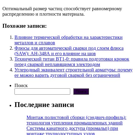
Оптимальный размер частиц способствует равномерному
распределению и плотности материала.
Похожие записи:
Влияние термической обработки на характеристики
металлов и сплавов
Флюсы для автоматической сварки под слоем флюса
(SAW): АН-348А и его влияние на шов
Технический титан ВТ1-0: правила подготовки кромок
перед сваркой неплавящимся электродом
Углеродный эквивалент строительной арматуры: почему
ее можно варить дуговой сваркой без ограничений
Поиск
Поиск
Последние записи
Монтаж полистовой сборки (сэндвич-профиль):
технология утепления промышленных зданий
Системы канатного доступа (промальп) при
монтаже труднодоступных узлов