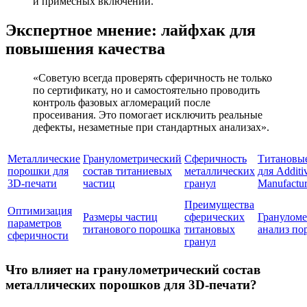
и примесных включений.
Экспертное мнение: лайфхак для
повышения качества
«Советую всегда проверять сферичность не только
по сертификату, но и самостоятельно проводить
контроль фазовых агломераций после
просеивания. Это помогает исключить реальные
дефекты, незаметные при стандартных анализах».
Металлические
Гранулометрический
Сферичность
Титановы
порошки для
состав титаниевых
металлических
для Additi
3D-печати
частиц
гранул
Manufactur
Преимущества
Оптимизация
Размеры частиц
сферических
Грануломе
параметров
титанового порошка
титановых
анализ по
сферичности
гранул
Что влияет на гранулометрический состав
металлических порошков для 3D-печати?