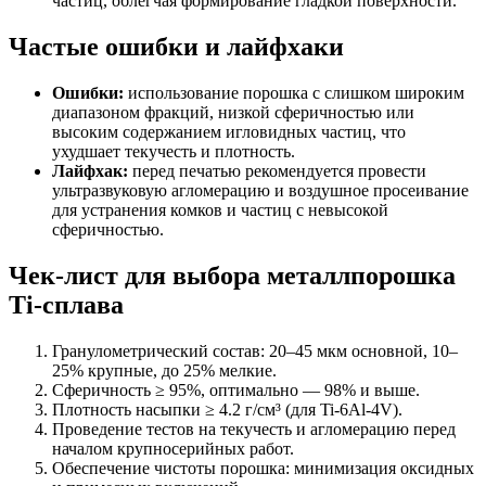
частиц, облегчая формирование гладкой поверхности.
Частые ошибки и лайфхаки
Ошибки:
использование порошка с слишком широким
диапазоном фракций, низкой сферичностью или
высоким содержанием игловидных частиц, что
ухудшает текучесть и плотность.
Лайфхак:
перед печатью рекомендуется провести
ультразвуковую агломерацию и воздушное просеивание
для устранения комков и частиц с невысокой
сферичностью.
Чек-лист для выбора металлпорошка
Ti-сплава
Гранулометрический состав: 20–45 мкм основной, 10–
25% крупные, до 25% мелкие.
Сферичность ≥ 95%, оптимально — 98% и выше.
Плотность насыпки ≥ 4.2 г/см³ (для Ti-6Al-4V).
Проведение тестов на текучесть и агломерацию перед
началом крупносерийных работ.
Обеспечение чистоты порошка: минимизация оксидных