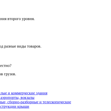
ния второго уровня.
од разные виды товаров.
местно?
в грузов.
илые и коммерческие здания
 аэропорты, вокзалы
ые, сборно-разборные и телескопические
онструкции крыши