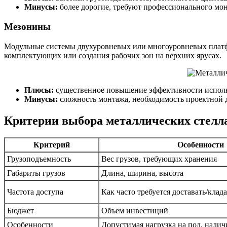
Минусы:
более дорогие, требуют профессионального мо
Мезонины
Модульные системы двухуровневых или многоуровневых платфо
комплектующих или создания рабочих зон на верхних ярусах.
Плюсы:
существенное повышение эффективности использ
Минусы:
сложность монтажа, необходимость проектной 
Критерии выбора металлических стелла
Критерий
Особенности
Грузоподъемность
Вес грузов, требующих хранения
Габариты грузов
Длина, ширина, высота
Частота доступа
Как часто требуется доставать/клада
Бюджет
Объем инвестиций
Особенности
Допустимая нагрузка на пол, налич