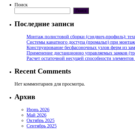
Поиск
Поиск
Последние записи
Монтаж полистовой сборки (сэндвич-профиль): те
Системы канатного доступа (промальп) при монта
Конструирование бесфасоночных узлов ферм из за
Применение дистанционно управляемых замков (тра
Расчет остаточной несущей способности элементов
Recent Comments
Нет комментариев для просмотра.
Архив
Июнь 2026
Май 2026
Октябрь 2025
Сентябрь 2025