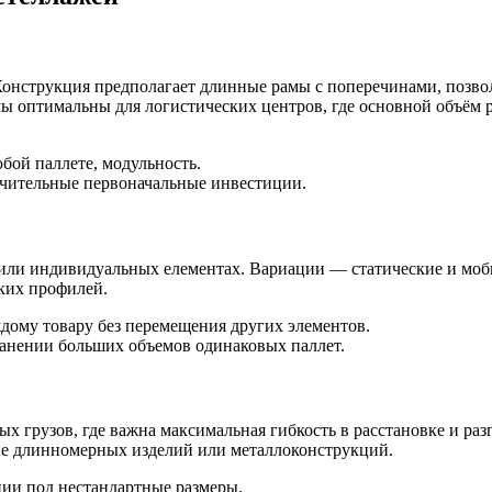
 Конструкция предполагает длинные рамы с поперечинами, позв
 оптимальны для логистических центров, где основной объём 
бой паллете, модульность.
ачительные первоначальные инвестиции.
 или индивидуальных елементах. Вариации — статические и моби
ских профилей.
ждому товару без перемещения других элементов.
ранении больших объемов одинаковых паллет.
х грузов, где важна максимальная гибкость в расстановке и ра
ие длинномерных изделий или металлоконструкций.
ции под нестандартные размеры.