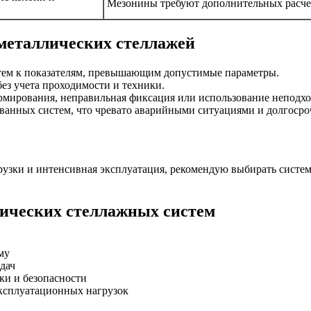
Мезонины требуют дополнительных расче
металлических стеллажей
ем к показателям, превышающим допустимые параметры.
ез учета проходимости и техники.
рмирования, неправильная фиксация или использование неподх
анных систем, что чревато аварийными ситуациями и долгосро
рузки и интенсивная эксплуатация, рекомендую выбирать систем
лических стеллажных систем
му
дач
ки и безопасности
эксплуатационных нагрузок