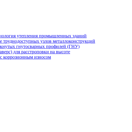
хнология утепления промышленных зданий
же труднодоступных узлов металлоконструкций
мкнутых гнутосварных профилей (ГНУ)
верс) для расстроповки на высоте
 с коррозионным износом