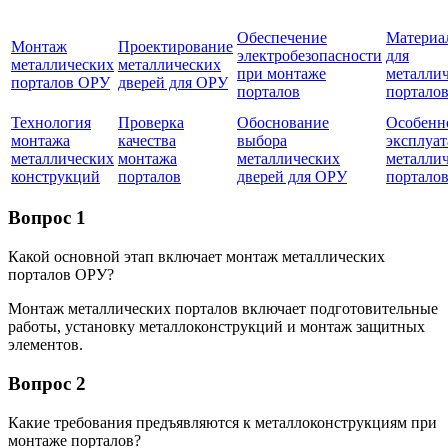
Обеспечение
Материа
Монтаж
Проектирование
электробезопасности
для
металлических
металлических
при монтаже
металли
порталов ОРУ
дверей для ОРУ
порталов
портало
Технология
Проверка
Обоснование
Особенн
монтажа
качества
выбора
эксплуа
металлических
монтажа
металлических
металли
конструкций
порталов
дверей для ОРУ
портало
Вопрос 1
Какой основной этап включает монтаж металлических
порталов ОРУ?
Монтаж металлических порталов включает подготовительные
работы, установку металлоконструкций и монтаж защитных
элементов.
Вопрос 2
Какие требования предъявляются к металлоконструкциям при
монтаже порталов?