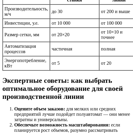
Производительность,
до 30
от 200 и выше
м/ч
Инвестиции, у.е.
от 10 000
от 100 000
от 10×10 и
Размер сетки, мм
от 20×20
точнее
Автоматизация
частичная
полная
процессов
Энергопотребление,
от 5
от 20
кВт
Экспертные советы: как выбрать
оптимальное оборудование для своей
производственной линии
Оцените объем заказов:
для мелких или средних
предприятий лучше подойдет полуавтомат — они менее
затратны и универсальны.
Обеспечьте возможность масштабирования:
если
планируется рост объемов, разумно рассматривать