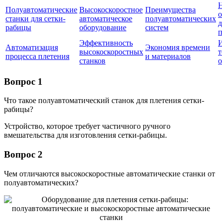
Полуавтоматические
Высокоскоростное
Преимущества
о
станки для сетки-
автоматическое
полуавтоматических
д
рабицы
оборудование
систем
п
Эффективность
Автоматизация
Экономия времени
высокоскоростных
т
процесса плетения
и материалов
станков
Вопрос 1
Что такое полуавтоматический станок для плетения сетки-
рабицы?
Устройство, которое требует частичного ручного
вмешательства для изготовления сетки-рабицы.
Вопрос 2
Чем отличаются высокоскоростные автоматические станки от
полуавтоматических?