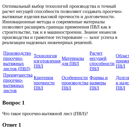
Оптимальный выбор технологий производства и точный
расчет несущей способности позволяют создавать просечно-
вытяжные изделия высокой прочности и долговечности.
Инновационные методы и современные материалы
позволяют расширять границы применения ПВЛ как в
строительстве, так и в машиностроении. Знание нюансов
производства и грамотное тестирование — залог успеха в
реализации надежных инженерных решений.
Производство
Расчет
Технология
Облас
просечно-
Материалы
несущей
изготовления
приме
вытяжных
для ПВЛ
способности
ПВЛ
ПВЛ
листов (ПВЛ)
ПВЛ
Преимущества
Критерии
Особенности
Формы и
Долго
просечно-
прочности
производства
размеры
и над
вытяжных
ПВЛ
ПВЛ
ПВЛ
ПВЛ
листов
Вопрос 1
Что такое просечно-вытяжной лист (ПВЛ)?
Ответ 1