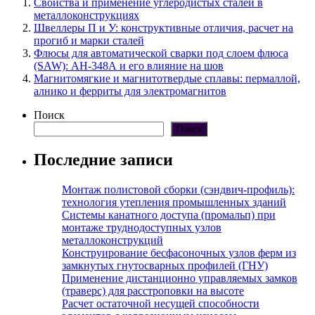
Свойства и применение углеродистых сталей в
металлоконструкциях
Швеллеры П и У: конструктивные отличия, расчет на
прогиб и марки сталей
Флюсы для автоматической сварки под слоем флюса
(SAW): АН-348А и его влияние на шов
Магнитомягкие и магнитотвердые сплавы: пермаллой,
алнико и ферриты для электромагнитов
Поиск
Поиск
Последние записи
Монтаж полистовой сборки (сэндвич-профиль):
технология утепления промышленных зданий
Системы канатного доступа (промальп) при
монтаже труднодоступных узлов
металлоконструкций
Конструирование бесфасоночных узлов ферм из
замкнутых гнутосварных профилей (ГНУ)
Применение дистанционно управляемых замков
(траверс) для расстроповки на высоте
Расчет остаточной несущей способности