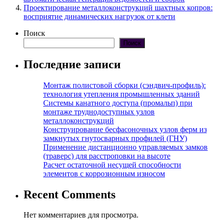
Проектирование металлоконструкций шахтных копров:
восприятие динамических нагрузок от клети
Поиск
Поиск
Последние записи
Монтаж полистовой сборки (сэндвич-профиль):
технология утепления промышленных зданий
Системы канатного доступа (промальп) при
монтаже труднодоступных узлов
металлоконструкций
Конструирование бесфасоночных узлов ферм из
замкнутых гнутосварных профилей (ГНУ)
Применение дистанционно управляемых замков
(траверс) для расстроповки на высоте
Расчет остаточной несущей способности
элементов с коррозионным износом
Recent Comments
Нет комментариев для просмотра.