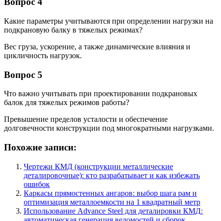
Вопрос 4
Какие параметры учитываются при определении нагрузки на
подкрановую балку в тяжелых режимах?
Вес груза, ускорение, а также динамические влияния и
цикличность нагрузок.
Вопрос 5
Что важно учитывать при проектировании подкрановых
балок для тяжелых режимов работы?
Превышение пределов усталости и обеспечение
долговечности конструкции под многократными нагрузками.
Похожие записи:
Чертежи КМД (конструкции металлические
деталировочные): кто разрабатывает и как избежать
ошибок
Каркасы прямостенных ангаров: выбор шага рам и
оптимизация металлоемкости на 1 квадратный метр
Использование Advance Steel для деталировки КМД:
автоматическая генерация ведомостей и сборок