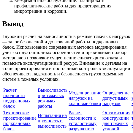
Межремонтное обслуживание: планировать
профилактические работы для предотвращения
микротрещин и коррозии.
Вывод
Глубокий расчет на выносливость в режиме тяжелых нагрузок
— залог безопасной и долговечной работы подкрановых
балок. Использование современных методов моделирования,
учет эксплуатационных особенностей и правильный подбор
материалов позволяют существенно снизить риск отказа и
повысить эксплуатационный ресурс. Внимание к деталям на
этапе проектирования и постоянный контроль в эксплуатации
обеспечивают надежность и безопасность грузоподъемных
систем в тяжелых условиях.
Расчет
Выносливость
Моделирование
Определение
прочности
при тяжелых
нагрузок на
допустимых
подкрановых
режимах
крановые балки
нагрузок
балок
работы
Техническое
Расчет
Оптимизация
Испытания на
проектирование
склонности к
конструкции
прочность и
подкрановых
усталостному
для тяжелых
выносливость
балок
разрушению
условий