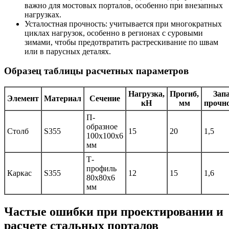
важно для мостовых порталов, особенно при внезапных
нагрузках.
Усталостная прочность: учитывается при многократных
циклах нагрузок, особенно в регионах с суровыми
зимами, чтобы предотвратить растрескивание по швам
или в парусных деталях.
Образец таблицы расчетных параметров
Нагрузка,
Прогиб,
Зап
Элемент
Материал
Сечение
кН
мм
прочн
П-
образное
Столб
S355
15
20
1,5
100x100x6
мм
Т-
профиль
Каркас
S355
12
15
1,6
80x80x6
мм
Частые ошибки при проектировании и
расчете стальных порталов