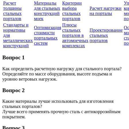
Расчет
Материалы
Критерии
Уп
толщины
для стальных
выбора
Расчет нагрузки
ко
стальных
конструкций
стальных
на порталы
мо
порталов
моек
порталов
по
Стандарты и
Плюсы
Оптимизация
Ос
нормативы
стальных
Проектирование
стоимости
мо
для
порталов в
стальных
портальных
ст
металлических
автомоечных
порталов
систем
по
конструкций
комплексах
Вопрос 1
Как определить расчетную нагрузку для стального портала?
Определяйте по массе оборудования, высоте подъема и
уровню ветровых нагрузок.
Вопрос 2
Какие материалы лучше использовать для изготовления
стальных порталов?
Лучше всего применять прочную сталь с антикоррозийным
покрытием.
Вопрос 3