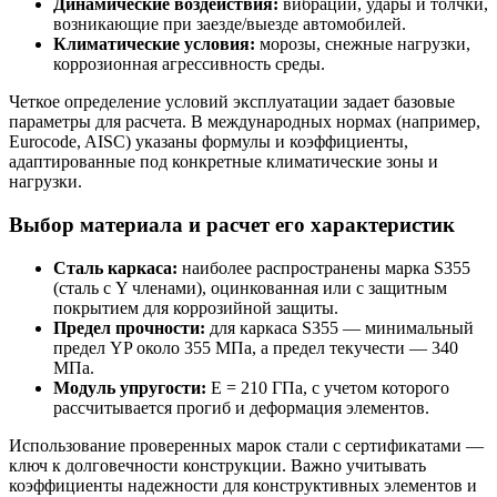
Динамические воздействия:
вибрации, удары и толчки,
возникающие при заезде/выезде автомобилей.
Климатические условия:
морозы, снежные нагрузки,
коррозионная агрессивность среды.
Четкое определение условий эксплуатации задает базовые
параметры для расчета. В международных нормах (например,
Eurocode, AISC) указаны формулы и коэффициенты,
адаптированные под конкретные климатические зоны и
нагрузки.
Выбор материала и расчет его характеристик
Сталь каркаса:
наиболее распространены марка S355
(сталь с Y членами), оцинкованная или с защитным
покрытием для коррозийной защиты.
Предел прочности:
для каркаса S355 — минимальный
предел YP около 355 МПа, а предел текучести — 340
МПа.
Модуль упругости:
Е = 210 ГПа, с учетом которого
рассчитывается прогиб и деформация элементов.
Использование проверенных марок стали с сертификатами —
ключ к долговечности конструкции. Важно учитывать
коэффициенты надежности для конструктивных элементов и