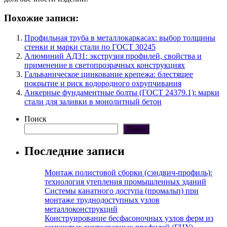
Похожие записи:
Профильная труба в металлокаркасах: выбор толщины
стенки и марки стали по ГОСТ 30245
Алюминий АД31: экструзия профилей, свойства и
применение в светопрозрачных конструкциях
Гальваническое цинкование крепежа: блестящее
покрытие и риск водородного охрупчивания
Анкерные фундаментные болты (ГОСТ 24379.1): марки
стали для заливки в монолитный бетон
Поиск
Поиск
Последние записи
Монтаж полистовой сборки (сэндвич-профиль):
технология утепления промышленных зданий
Системы канатного доступа (промальп) при
монтаже труднодоступных узлов
металлоконструкций
Конструирование бесфасоночных узлов ферм из