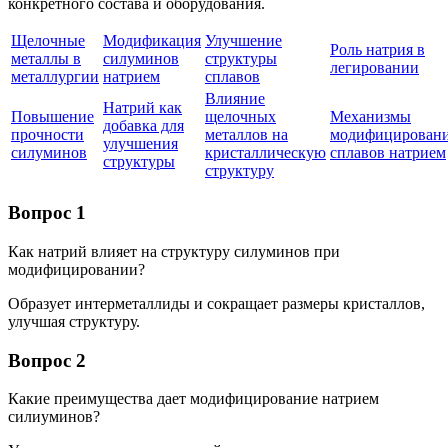
конкретного состава и оборудования.
Щелочные
Модификация
Улучшение
Роль натрия в
металлы в
силуминов
структуры
легировании
металлургии
натрием
сплавов
Влияние
Натрий как
Повышение
щелочных
Механизмы
добавка для
прочности
металлов на
модифицирован
улучшения
силуминов
кристаллическую
сплавов натрием
структуры
структуру
Вопрос 1
Как натрий влияет на структуру силуминов при
модифицировании?
Образует интерметаллиды и сокращает размеры кристаллов,
улучшая структуру.
Вопрос 2
Какие преимущества дает модифицирование натрием
силиуминов?