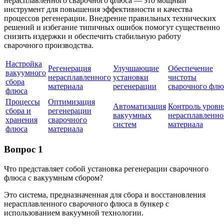
нерасплавленного сварочного флюса — это мощный
инструмент для повышения эффективности и качества
процессов регенерации. Внедрение правильных технических
решений и избегание типичных ошибок помогут существенно
снизить издержки и обеспечить стабильную работу
сварочного производства.
Настройка
Регенерация
Улучшающие
Обеспечение
вакуумного
нерасплавленного
установки
чистоты
сбора
материала
регенерации
сварочного флю
флюса
Процессы
Оптимизация
Автоматизация
Контроль уровн
сбора и
регенерации
вакуумных
нерасплавленно
хранения
сварочного
систем
материала
флюса
материала
Вопрос 1
Что представляет собой установка регенерации сварочного
флюса с вакуумным сбором?
Это система, предназначенная для сбора и восстановления
нерасплавленного сварочного флюса в бункер с
использованием вакуумной технологии.