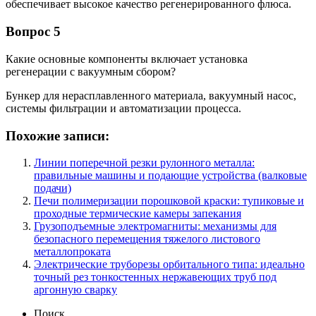
обеспечивает высокое качество регенерированного флюса.
Вопрос 5
Какие основные компоненты включает установка
регенерации с вакуумным сбором?
Бункер для нерасплавленного материала, вакуумный насос,
системы фильтрации и автоматизации процесса.
Похожие записи:
Линии поперечной резки рулонного металла:
правильные машины и подающие устройства (валковые
подачи)
Печи полимеризации порошковой краски: тупиковые и
проходные термические камеры запекания
Грузоподъемные электромагниты: механизмы для
безопасного перемещения тяжелого листового
металлопроката
Электрические труборезы орбитального типа: идеально
точный рез тонкостенных нержавеющих труб под
аргонную сварку
Поиск