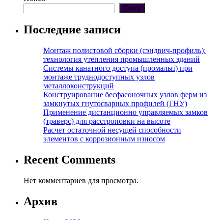
Поиск
Последние записи
Монтаж полистовой сборки (сэндвич-профиль):
технология утепления промышленных зданий
Системы канатного доступа (промальп) при
монтаже труднодоступных узлов
металлоконструкций
Конструирование бесфасоночных узлов ферм из
замкнутых гнутосварных профилей (ГНУ)
Применение дистанционно управляемых замков
(траверс) для расстроповки на высоте
Расчет остаточной несущей способности
элементов с коррозионным износом
Recent Comments
Нет комментариев для просмотра.
Архив