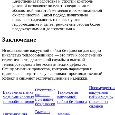
Качественная подготовка и строгий контроль
условий позволяют получить соединения с
абсолютной чистотой металлов и их минимальной
окисленностью. Такой подход значительно
повышает надежность тепловых узлов в
гидромеханике и делает ремонтные работы более
предсказуемыми и долговечными.»
Заключение
Использование вакуумной пайки без флюсов для медно-
никелевых теплообменников — это путь к обеспечению
герметичности, длительной службы и высокой
теплопроводности без косметических дефектов.
Стандартизация процессов, контроль параметров и
правильная подготовка увеличивают производственный
эффект и снижают эксплуатационные издержки.
Преимуществ
Отсутствие
Вакуумная пайка
Технология
вакуумной
окислов
медно-никелевых
вакуумной
пайки медно-
при пайке
теплообменников
пайки без флюса
никелевых
без флюсов
сплавов
Высокая
Оптимизация
Медно-