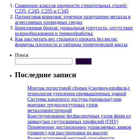
Сравнение классов прочности строительных сталей:
С235, С245, С255 и С345
Питинговая коррозия: точечное разрушение металла в
агрессивных хлоридных средах
Бериллиевая бронза: уникальная упругость, отсутствие
искрообразования и термообработка
Как рассчитать вес стального проката без весов:
формулы плотности и таблицы теоретической массы
Поиск
Поиск
Последние записи
Монтаж полистовой сборки (сэндвич-профиль):
технология утепления промышленных зданий
Системы канатного доступа (промальп) при
монтаже труднодоступных узлов
металлоконструкций
Конструирование бесфасоночных узлов ферм из
замкнутых гнутосварных профилей (ГНУ)
Применение дистанционно управляемых замков
(траверс) для расстроповки на высоте
Расчет остаточной несущей способности