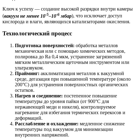
Ключ к успеху — создание высокой разрядки внутри камеры
-5
-6
(
вакуум не менее 10
–10
мбар
), что исключает доступ
кислорода и влаги, являющихся катализаторами окисления.
Технологический процесс
Подготовка поверхностей:
обработка металлов
механическая или с помощью химических методов,
полировка до Ra 0,4 мкм, устранение загрязнений
мягким металлическим щеточным инструментом или
ультразвуком.
Прайминг:
акклиматизация металлов к вакуумной
среде, дегазация при повышенной температуре (около
200°C) для устранения поверхностных органических
остатков.
Нагрев и соединение:
постепенное повышение
температуры до уровня пайки (от 900°C для
нержавеющей меди и никеля), контролируемое
нагревание для избегания термических перекосов и
деформаций.
Расслабление и охлаждение:
медленное снижение
температуры под вакуумом для минимизации
внутренних напряжений.