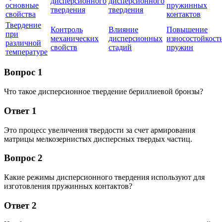
дисперсионного
дисперсионного
основные
пружинных
твердения
твердения
свойства
контактов
Твердение
Контроль
Влияние
Повышение
при
механических
дисперсионных
износостойкост
различной
свойств
стадий
пружин
температуре
Вопрос 1
Что такое дисперсионное твердение бериллиевой бронзы?
Ответ 1
Это процесс увеличения твердости за счет армирования
матрицы мелкозернистых дисперсных твердых частиц.
Вопрос 2
Какие режимы дисперсионного твердения используют для
изготовления пружинных контактов?
Ответ 2