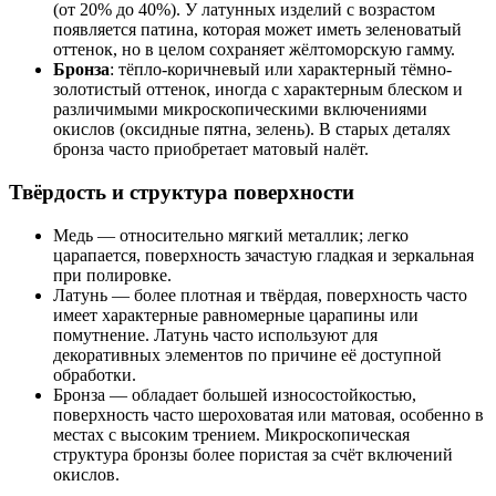
(от 20% до 40%). У латунных изделий с возрастом
появляется патина, которая может иметь зеленоватый
оттенок, но в целом сохраняет жёлтоморскую гамму.
Бронза
: тёпло-коричневый или характерный тёмно-
золотистый оттенок, иногда с характерным блеском и
различимыми микроскопическими включениями
окислов (оксидные пятна, зелень). В старых деталях
бронза часто приобретает матовый налёт.
Твёрдость и структура поверхности
Медь — относительно мягкий металлик; легко
царапается, поверхность зачастую гладкая и зеркальная
при полировке.
Латунь — более плотная и твёрдая, поверхность часто
имеет характерные равномерные царапины или
помутнение. Латунь часто используют для
декоративных элементов по причине её доступной
обработки.
Бронза — обладает большей износостойкостью,
поверхность часто шероховатая или матовая, особенно в
местах с высоким трением. Микроскопическая
структура бронзы более пористая за счёт включений
окислов.