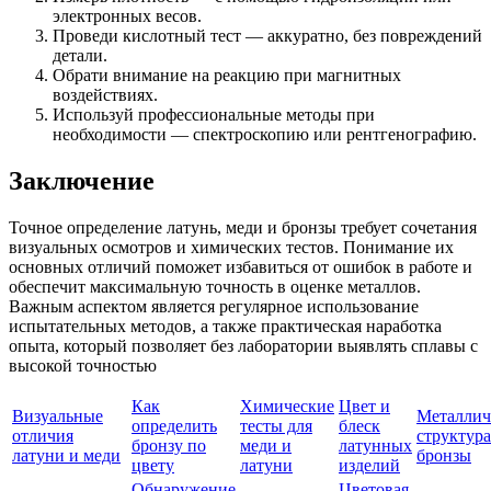
электронных весов.
Проведи кислотный тест — аккуратно, без повреждений
детали.
Обрати внимание на реакцию при магнитных
воздействиях.
Используй профессиональные методы при
необходимости — спектроскопию или рентгенографию.
Заключение
Точное определение латунь, меди и бронзы требует сочетания
визуальных осмотров и химических тестов. Понимание их
основных отличий поможет избавиться от ошибок в работе и
обеспечит максимальную точность в оценке металлов.
Важным аспектом является регулярное использование
испытательных методов, а также практическая наработка
опыта, который позволяет без лаборатории выявлять сплавы с
высокой точностью
Как
Химические
Цвет и
Визуальные
Металлич
определить
тесты для
блеск
отличия
структура
бронзу по
меди и
латунных
латуни и меди
бронзы
цвету
латуни
изделий
Обнаружение
Цветовая