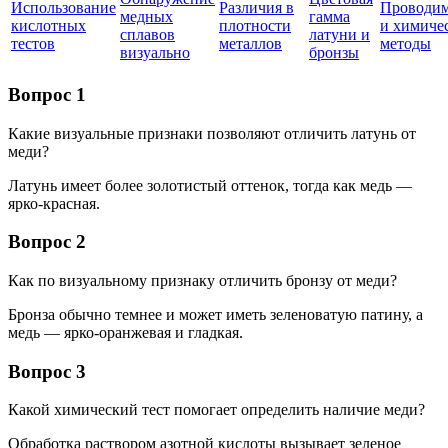
Использование
Различия в
Проводим
медных
гамма
кислотных
плотности
и химиче
сплавов
латуни и
тестов
металлов
методы
визуально
бронзы
Вопрос 1
Какие визуальные признаки позволяют отличить латунь от
меди?
Латунь имеет более золотистый оттенок, тогда как медь —
ярко-красная.
Вопрос 2
Как по визуальному признаку отличить бронзу от меди?
Бронза обычно темнее и может иметь зеленоватую патину, а
медь — ярко-оранжевая и гладкая.
Вопрос 3
Какой химический тест помогает определить наличие меди?
Обработка раствором азотной кислоты вызывает зеленое