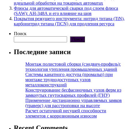
идеальной обработки на токарных автоматах
Флюсы для автоматической сварки под слоем флюса
(SAW): АН-348А и его влияние на шов
Покрытия режущего инструмента: нитрид титана (TiN),
карбонитрид титана (TiCN) для продления ресурса
Поиск
Поиск
Последние записи
Монтаж полистовой сборки (сэндвич-профиль):
технология утепления промышленных зданий
Системы канатного доступа (промальп) при
монтаже труднодоступных узлов
металлоконструкций
Конструирование бесфасоночных узлов ферм из
замкнутых гнутосварных профилей (ГНУ)
Применение дистанционно управляемых замков
(траверс) для расстроповки на высоте
Расчет остаточной несущей способности
элементов с коррозионным износом
Recent Comments