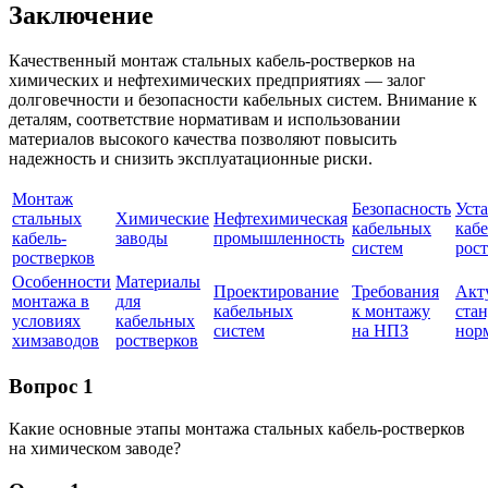
Заключение
Качественный монтаж стальных кабель-ростверков на
химических и нефтехимических предприятиях — залог
долговечности и безопасности кабельных систем. Внимание к
деталям, соответствие нормативам и использовании
материалов высокого качества позволяют повысить
надежность и снизить эксплуатационные риски.
Монтаж
Безопасность
Уст
стальных
Химические
Нефтехимическая
кабельных
кабе
кабель-
заводы
промышленность
систем
рос
ростверков
Особенности
Материалы
Проектирование
Требования
Акт
монтажа в
для
кабельных
к монтажу
ста
условиях
кабельных
систем
на НПЗ
нор
химзаводов
ростверков
Вопрос 1
Какие основные этапы монтажа стальных кабель-ростверков
на химическом заводе?