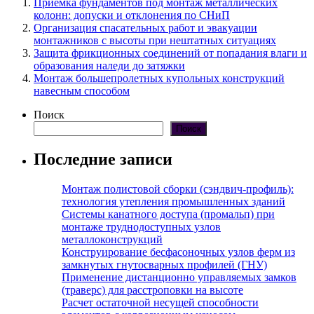
Приемка фундаментов под монтаж металлических
колонн: допуски и отклонения по СНиП
Организация спасательных работ и эвакуации
монтажников с высоты при нештатных ситуациях
Защита фрикционных соединений от попадания влаги и
образования наледи до затяжки
Монтаж большепролетных купольных конструкций
навесным способом
Поиск
Поиск
Последние записи
Монтаж полистовой сборки (сэндвич-профиль):
технология утепления промышленных зданий
Системы канатного доступа (промальп) при
монтаже труднодоступных узлов
металлоконструкций
Конструирование бесфасоночных узлов ферм из
замкнутых гнутосварных профилей (ГНУ)
Применение дистанционно управляемых замков
(траверс) для расстроповки на высоте
Расчет остаточной несущей способности