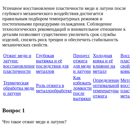
Успешное восстановление пластичности меди и латуни после
глубокого механического воздействия достигается
правильным подбором температурных режимов и
постепенными процедурами охлаждения. Соблюдение
технологических рекомендаций и внимательное отношение к
деталям позволяют существенно увеличить срок службы
изделий, снизить риск трещин и обеспечить стабильность
механических свойств.
Отжиг меди и
Глубокая
Процесс
Холодная
Восс
латуни:
вытяжка и её
отжига
ковка и её
пла
восстановление
последствия для
для меди
влияние на
свой
пластичности
металлов
и латуни
металл
ковк
Как
Определение
Мет
Термическая
избежать
Роль отжига в
оптимальной
восс
обработка меди
ломкости
металлообработке
температуры
плас
и латуни
после
отжига
мета
вытяжки
Вопрос 1
Что такое отжиг меди и латуни?