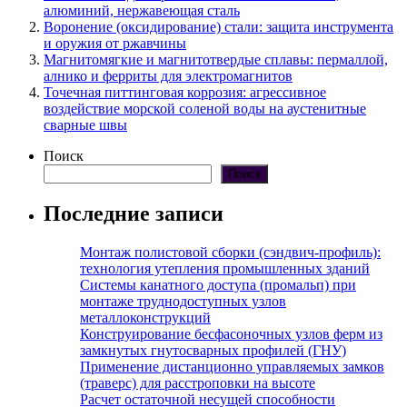
алюминий, нержавеющая сталь
Воронение (оксидирование) стали: защита инструмента
и оружия от ржавчины
Магнитомягкие и магнитотвердые сплавы: пермаллой,
алнико и ферриты для электромагнитов
Точечная питтинговая коррозия: агрессивное
воздействие морской соленой воды на аустенитные
сварные швы
Поиск
Поиск
Последние записи
Монтаж полистовой сборки (сэндвич-профиль):
технология утепления промышленных зданий
Системы канатного доступа (промальп) при
монтаже труднодоступных узлов
металлоконструкций
Конструирование бесфасоночных узлов ферм из
замкнутых гнутосварных профилей (ГНУ)
Применение дистанционно управляемых замков
(траверс) для расстроповки на высоте
Расчет остаточной несущей способности